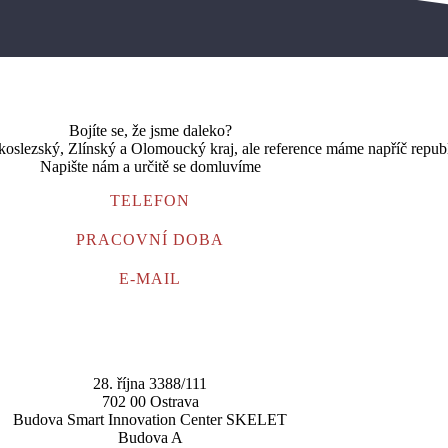
Bojíte se, že jsme daleko?
slezský, Zlínský a Olomoucký kraj, ale reference máme napříč repub
Napište nám a určitě se domluvíme
TELEFON
PRACOVNÍ DOBA
E-MAIL
28. října 3388/111
702 00 Ostrava
Budova Smart Innovation Center SKELET
Budova A