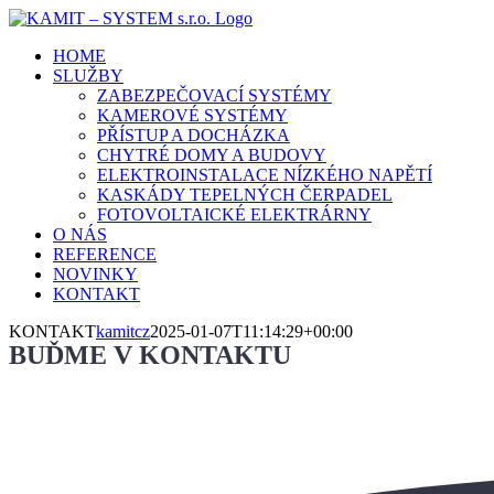
Přeskočit
na
HOME
obsah
SLUŽBY
ZABEZPEČOVACÍ SYSTÉMY
KAMEROVÉ SYSTÉMY
PŘÍSTUP A DOCHÁZKA
CHYTRÉ DOMY A BUDOVY
ELEKTROINSTALACE NÍZKÉHO NAPĚTÍ
KASKÁDY TEPELNÝCH ČERPADEL
FOTOVOLTAICKÉ ELEKTRÁRNY
O NÁS
REFERENCE
NOVINKY
KONTAKT
KONTAKT
kamitcz
2025-01-07T11:14:29+00:00
BUĎME V KONTAKTU