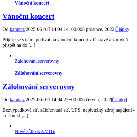
Vánoční koncert
Vánoční koncert
Od
kamitcz
|
2025-06-01T14:04:14+00:00
8 prosince, 2022
|
Články
|
Přijďte se s námi podívat na vánoční koncert v Ostravě a zároveň
přispět na do [...]
Zálohování serverovny
Zálohování serverovny
Zálohování serverovny
Od
kamitcz
|
2025-06-01T14:04:27+00:00
6 června, 2022
|
Články
|
Bezvýpadková síť, zálohovaná síť, UPS, nepřetržitý zdroj napájení -
to jsou kl [...]
Nové sídlo KAMITu