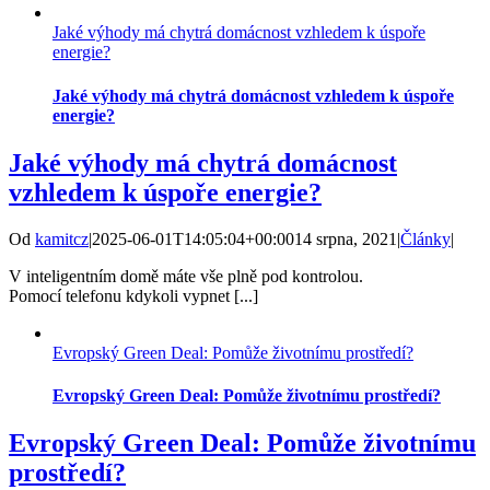
Jaké výhody má chytrá domácnost vzhledem k úspoře
energie?
Jaké výhody má chytrá domácnost vzhledem k úspoře
energie?
Jaké výhody má chytrá domácnost
vzhledem k úspoře energie?
Od
kamitcz
|
2025-06-01T14:05:04+00:00
14 srpna, 2021
|
Články
|
V inteligentním domě máte vše plně pod kontrolou.
Pomocí telefonu kdykoli vypnet [...]
Evropský Green Deal: Pomůže životnímu prostředí?
Evropský Green Deal: Pomůže životnímu prostředí?
Evropský Green Deal: Pomůže životnímu
prostředí?