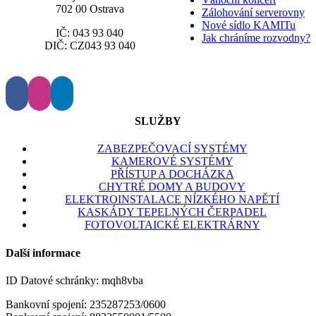
702 00 Ostrava
Zálohování serverovny
Nové sídlo KAMITu
IČ: 043 93 040
Jak chráníme rozvodny?
DIČ: CZ043 93 040
SLUŽBY
ZABEZPEČOVACÍ SYSTÉMY
KAMEROVÉ SYSTÉMY
PŘÍSTUP A DOCHÁZKA
CHYTRÉ DOMY A BUDOVY
ELEKTROINSTALACE NÍZKÉHO NAPĚTÍ
KASKÁDY TEPELNÝCH ČERPADEL
FOTOVOLTAICKÉ ELEKTRÁRNY
Další informace
ID Datové schránky: mqh8vba
Bankovní spojení:
235287253/0600