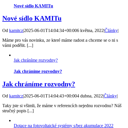
Nové sídlo KAMITu
Nové sídlo KAMITu
Od
kamitcz
|
2025-06-01T14:04:34+00:00
6 května, 2022
|
Články
|
Máme pro vás novinku, ze které máme radost a chceme se o ni s
vámi podělit. [...]
Jak chráníme rozvodny?
Jak chráníme rozvodny?
Jak chráníme rozvodny?
Od
kamitcz
|
2025-06-01T14:04:43+00:00
4 dubna, 2022
|
Články
|
Taky jste si všimli, že máme v referencích nejednu rozvodnu? Náš
stručný popis [...]
Dotace na fotovoltaické systémy s/bez akumulace 2022