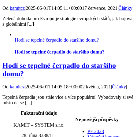
Od
kamitcz
|
2025-06-01T14:05:11+00:00
17 července, 2021
|
Články
|
Zelená dohoda pro Evropu je strategie evropských států, jak bojovat
s globálními [...]
Hodí se tepelné čerpadlo do staršího domu?
Hodí se tepelné čerpadlo do staršího domu?
Hodí se tepelné čerpadlo do staršího
domu?
Od
kamitcz
|
2025-06-01T14:05:18+00:00
2 května, 2021
|
Články
|
Tepelná čerpadla jsou stále více a více populární. Vybudovaly si své
místo na se [...]
Fakturační údaje
Nejnovější příspěvky
KAMIT – SYSTEM s.r.o.
PF 2023
28. října 3388/111
Vánoční koncert