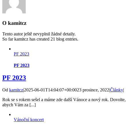
O
kamitcz
Tento autor ještě nevyplnil žádné detaily.
So far kamitcz has created 21 blog entries.
PF 2023
PF 2023
PF 2023
Od
kamitcz
|
2025-06-01T14:04:07+00:00
23 prosince, 2022
|
Články
|
Rok se s rokem sešel a máme zde další Vánoce a nový rok. Dovolte,
abych Vám za [...]
Vánoční koncert