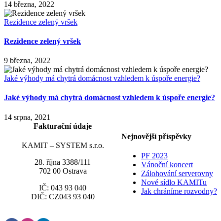
14 března, 2022
Rezidence zelený vršek
Rezidence zelený vršek
9 března, 2022
Jaké výhody má chytrá domácnost vzhledem k úspoře energie?
Jaké výhody má chytrá domácnost vzhledem k úspoře energie?
14 srpna, 2021
Fakturační údaje
Nejnovější příspěvky
KAMIT – SYSTEM s.r.o.
PF 2023
28. října 3388/111
Vánoční koncert
702 00 Ostrava
Zálohování serverovny
Nové sídlo KAMITu
IČ: 043 93 040
Jak chráníme rozvodny?
DIČ: CZ043 93 040