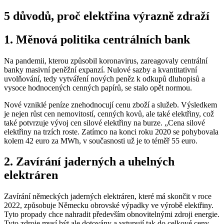
větší
obrázek
5 důvodů, proč elektřina výrazně zdraží
1. Měnová politika centrálních bank
Na pandemii, kterou způsobil koronavirus, zareagovaly centrální
banky masivní peněžní expanzí. Nulové sazby a kvantitativní
uvolňování, tedy vytváření nových peněz k odkupů dluhopisů a
vysoce hodnocených cenných papírů, se stalo opět normou.
Nové vzniklé peníze znehodnocují cenu zboží a služeb. Výsledkem
je nejen růst cen nemovitostí, cenných kovů, ale také elektřiny, což
také potvrzuje vývoj cen silové elektřiny na burze. „Cena silové
elektřiny na trzích roste. Zatímco na konci roku 2020 se pohybovala
kolem 42 euro za MWh, v současnosti už je to téměř 55 euro.
2. Zavírání jaderných a uhelných
elektráren
Zavírání německých jaderných elektráren, které má skončit v roce
2022, způsobuje Německu obrovské výpadky ve výrobě elektřiny.
Tyto propady chce nahradit především obnovitelnými zdroji energie.
Tyto zdroje musí být ale dotovány a vstupují tak do celkové ceny