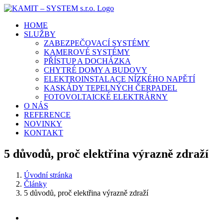
Přeskočit
na
HOME
obsah
SLUŽBY
ZABEZPEČOVACÍ SYSTÉMY
KAMEROVÉ SYSTÉMY
PŘÍSTUP A DOCHÁZKA
CHYTRÉ DOMY A BUDOVY
ELEKTROINSTALACE NÍZKÉHO NAPĚTÍ
KASKÁDY TEPELNÝCH ČERPADEL
FOTOVOLTAICKÉ ELEKTRÁRNY
O NÁS
REFERENCE
NOVINKY
KONTAKT
5 důvodů, proč elektřina výrazně zdraží
Úvodní stránka
Články
5 důvodů, proč elektřina výrazně zdraží
Zobrazit