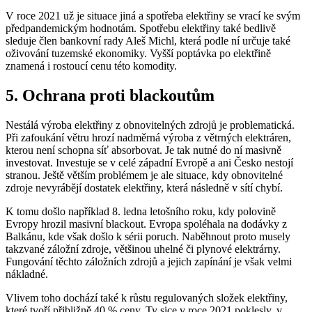
V roce 2021 už je situace jiná a spotřeba elektřiny se vrací ke svým
předpandemickým hodnotám. Spotřebu elektřiny také bedlivě
sleduje člen bankovní rady Aleš Michl, která podle ní určuje také
oživování tuzemské ekonomiky. Vyšší poptávka po elektřině
znamená i rostoucí cenu této komodity.
5. Ochrana proti blackoutům
Nestálá výroba elektřiny z obnovitelných zdrojů je problematická.
Při zafoukání větru hrozí nadměrná výroba z větrných elektráren,
kterou není schopna síť absorbovat. Je tak nutné do ní masivně
investovat. Investuje se v celé západní Evropě a ani Česko nestojí
stranou. Ještě větším problémem je ale situace, kdy obnovitelné
zdroje nevyrábějí dostatek elektřiny, která následně v sítí chybí.
K tomu došlo například 8. ledna letošního roku, kdy polovině
Evropy hrozil masivní blackout. Evropa spoléhala na dodávky z
Balkánu, kde však došlo k sérii poruch. Naběhnout proto musely
takzvané záložní zdroje, většinou uhelné či plynové elektrárny.
Fungování těchto záložních zdrojů a jejich zapínání je však velmi
nákladné.
Vlivem toho dochází také k růstu regulovaných složek elektřiny,
které tvoří přibližně 40 % ceny. Ty sice v roce 2021 poklesly, v