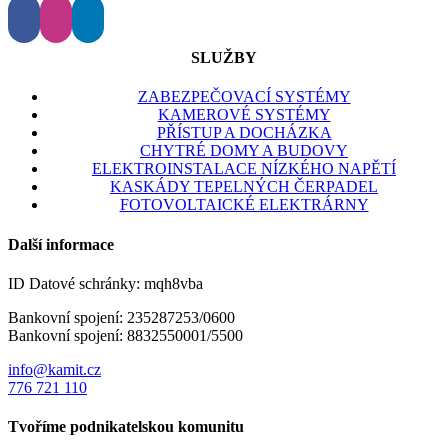
SLUŽBY
ZABEZPEČOVACÍ SYSTÉMY
KAMEROVÉ SYSTÉMY
PŘÍSTUP A DOCHÁZKA
CHYTRÉ DOMY A BUDOVY
ELEKTROINSTALACE NÍZKÉHO NAPĚTÍ
KASKÁDY TEPELNÝCH ČERPADEL
FOTOVOLTAICKÉ ELEKTRÁRNY
Další informace
ID Datové schránky: mqh8vba
Bankovní spojení:
235287253/0600
Bankovní spojení: 8832550001/5500
info@kamit.cz
776 721 110
Tvoříme podnikatelskou komunitu