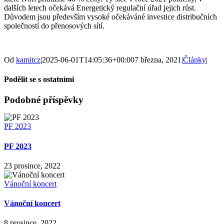
dalších letech očekává Energetický regulační úřad jejich růst.
Důvodem jsou především vysoké očekáváné investice distribučních
společností do přenosových sítí.
Od
kamitcz
|
2025-06-01T14:05:36+00:00
7 března, 2021
|
Články
|
Podělit se s ostatními
Facebook
X
LinkedIn
WhatsApp
Tumblr
Pinterest
E-
Podobné příspěvky
mail
PF 2023
PF 2023
23 prosince, 2022
Vánoční koncert
Vánoční koncert
8 prosince, 2022