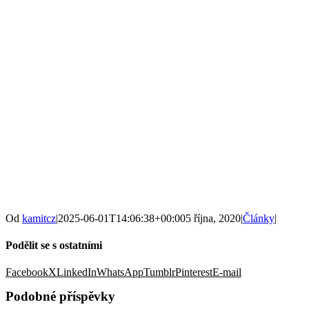
Od
kamitcz
|
2025-06-01T14:06:38+00:00
5 října, 2020
|
Články
|
Podělit se s ostatními
Facebook
X
LinkedIn
WhatsApp
Tumblr
Pinterest
E-mail
Podobné příspěvky