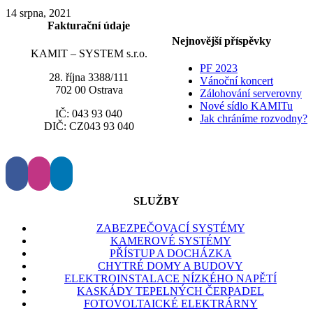
14 srpna, 2021
Fakturační údaje
Nejnovější příspěvky
KAMIT – SYSTEM s.r.o.
PF 2023
28. října 3388/111
Vánoční koncert
702 00 Ostrava
Zálohování serverovny
Nové sídlo KAMITu
IČ: 043 93 040
Jak chráníme rozvodny?
DIČ: CZ043 93 040
SLUŽBY
ZABEZPEČOVACÍ SYSTÉMY
KAMEROVÉ SYSTÉMY
PŘÍSTUP A DOCHÁZKA
CHYTRÉ DOMY A BUDOVY
ELEKTROINSTALACE NÍZKÉHO NAPĚTÍ
KASKÁDY TEPELNÝCH ČERPADEL
FOTOVOLTAICKÉ ELEKTRÁRNY