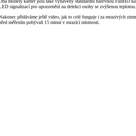
Oba modely kamer jsou také vybaveny standardní barevnou FullHD ka
LED signalizací pro upozornění na detekci osoby se zvýšenou teplotou.
Nakonec přidáváme ještě video, jak to celé funguje i za mrazivých zimn
před měřením pobývali 15 minut v mrazící místnosti.