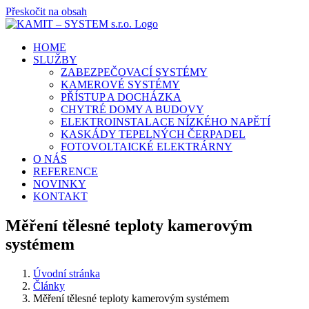
Přeskočit na obsah
HOME
SLUŽBY
ZABEZPEČOVACÍ SYSTÉMY
KAMEROVÉ SYSTÉMY
PŘÍSTUP A DOCHÁZKA
CHYTRÉ DOMY A BUDOVY
ELEKTROINSTALACE NÍZKÉHO NAPĚTÍ
KASKÁDY TEPELNÝCH ČERPADEL
FOTOVOLTAICKÉ ELEKTRÁRNY
O NÁS
REFERENCE
NOVINKY
KONTAKT
Měření tělesné teploty kamerovým
systémem
Úvodní stránka
Články
Měření tělesné teploty kamerovým systémem