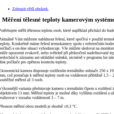
Zobrazit větší obrázek
Měření tělesné teploty kamerovým systé
Potřebujete měřit tělesnou teplotu osob, které například přichází do bu
Aktuálně Vám můžeme nabídnout řešení, které spočívá v použití termo
teploty. Konkrétně máme řešení termokamery spolu s referenčním bodem
počítači a on-line situaci vyhodnocuje. Vše můžete sledovat na monito
může upozornit zvukově, nebo světelně při překročení nadefinované tep
nedochází k záznamu ani ukládání snímků, nicméně v programu lze ta
disk počítače pro zpětnou kontrolu teploty.
Ekonomická kamera disponuje rozlišením termálního snímače 256 x 19
mm, což postačuje k měření teploty osob na vzdálenost přibližně
1,5 – 
souběžné měření až 3 osob.
Výkonnější varianta představuje kameru s termálním čipem o rozlišení 
objektivem 13 mm. Měření teploty je možné díky vyššímu rozlišení a u
realizovat v rozsahu vzdáleností 3 – 7 m.
Přesnost měření obou modelů je shodně ±0,3 °C.